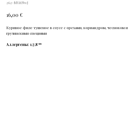
262-MYitNwJ
€
16,00
Куриное филе тушеное в соусе с орехами, кориандром, чесноком и
грузинскими специями
Аллергены: 1,7,8 **