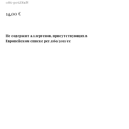
086-pe6Z8zN
€
14,00
Не содержит аллергенов, присутствующих в
Европейском списке рег.1169/2011/ec