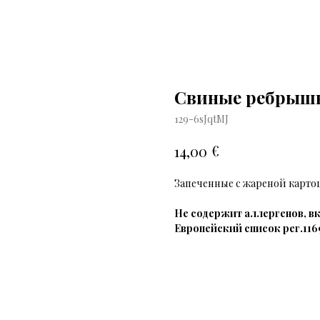
Свиные ребрыш
129-6sJqtMJ
€
14,00
Запеченные с жареной карто
Не содержит аллергенов, в
Европейский список рег.1169