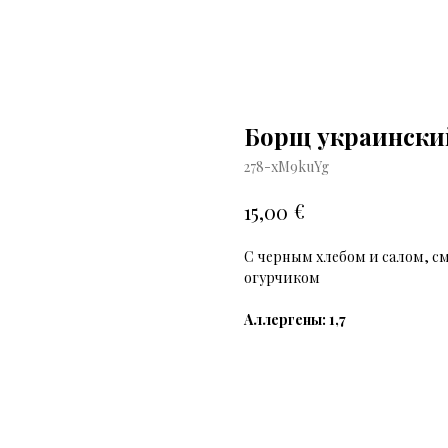
Борщ украински
278-xM9kuYg
€
15,00
С черным хлебом и салом, с
огурчиком
Аллергены: 1,7