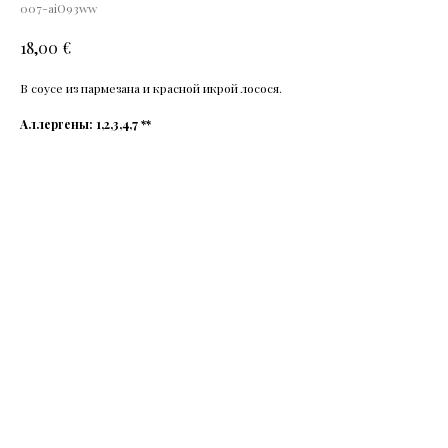
007-aiO93ww
€
18,00
B соусе из пармезана и красной икрой лосося.
Аллергены: 1,2,3,4,7 **