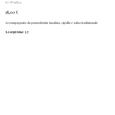
117-8VqEjy4
€
18,00
Accompagnato da pomodorini, insalata, cipolla e salsa tradizionale
Аллергены: 3,7