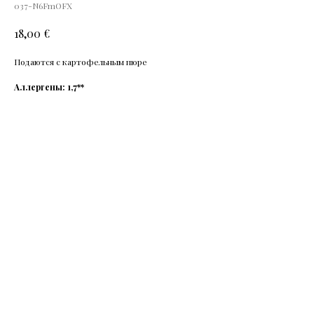
037-N6FmOFX
€
18,00
Подаются с картофельным пюре
Аллергены: 1,7**