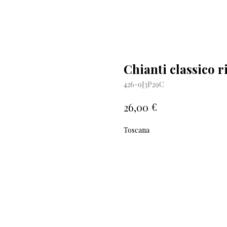
Chianti classico r
426-oJ3P29C
€
26,00
Toscana