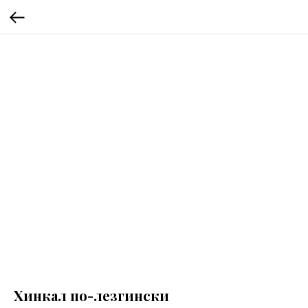
Хинкал по-лезгински