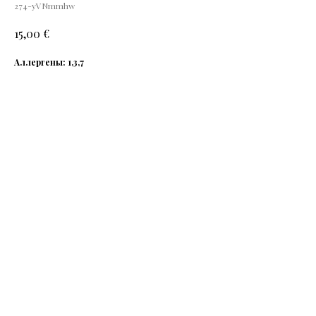
274-yVNmmhw
€
15,00
Аллергены: 1,3,7