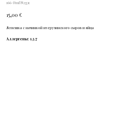
166-FmfN2gz
€
15,00
Лепешка с начинкой из грузинского сыров и яйца
Аллергены: 1,3,7