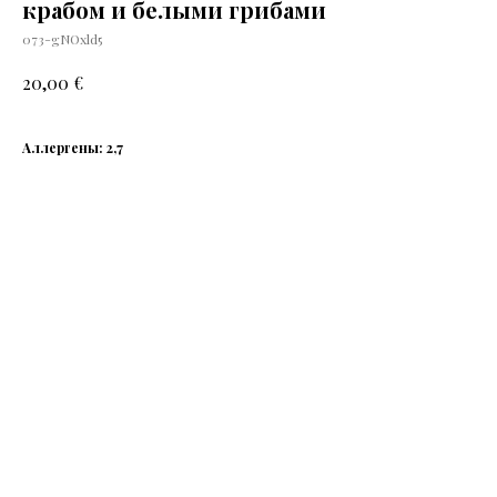
крабом и белыми грибами
073-gNOxld5
€
20,00
Аллергены: 2,7