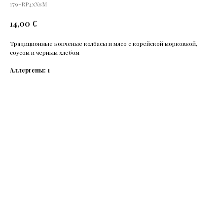
179-RP4xXsM
€
14,00
Традиционные копченые колбасы и мясо с корейской морковкой,
соусом и черным хлебом
Аллергены: 1