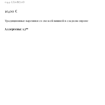
044-LXwM70D
€
10,00
Традиционные вареники со свежей вишней в сладком сиропе
Аллергены: 1,3**