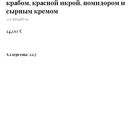
крабом, красной икрой, помидором и
сырным кремом
231-kS1qRVm
€
14,00
Аллергены: 1,2,7