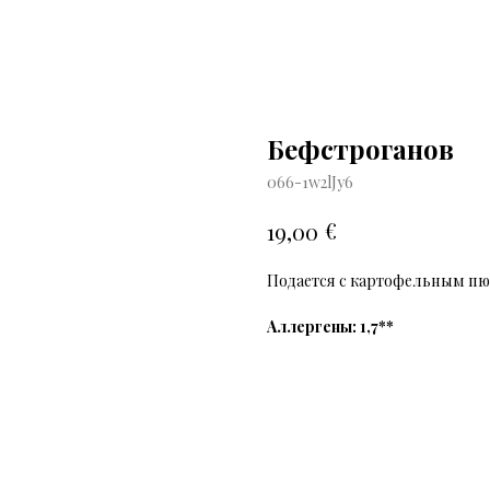
Бефстроганов
066-1w2lJy6
€
19,00
Подается с картофельным п
Аллергены: 1,7**