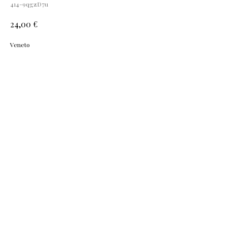
414-9qgzD7u
€
24,00
Veneto