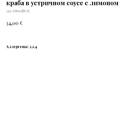
краба в устричном соусе с лимоном
259-U8wdbVR
€
34,00
Аллергены: 2,1,4