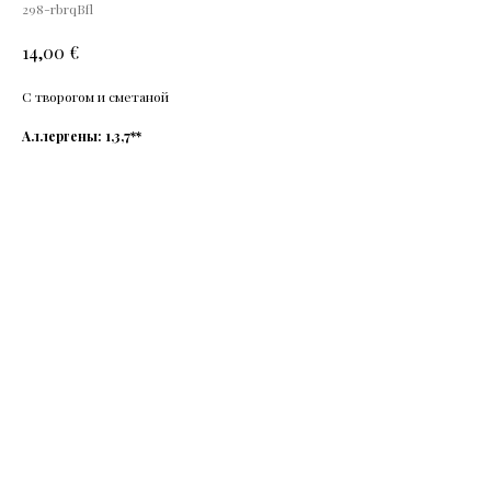
298-rbrqBfl
€
14,00
С творогом и сметаной
Аллергены: 1,3,7**