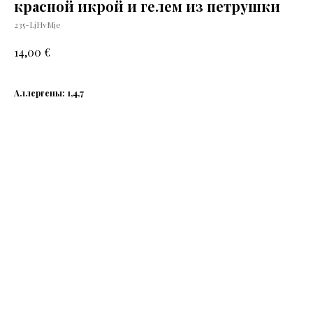
красной икрой и гелем из петрушки
235-LjHvMje
€
14,00
Аллергены: 1,4,7