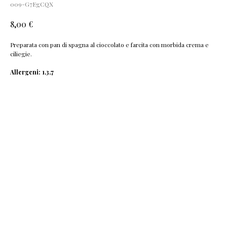
009-G7EgCQX
€
8,00
Preparata con pan di spagna al cioccolato e farcita con morbida crema e
ciliegie.
Allergeni: 1,3,7