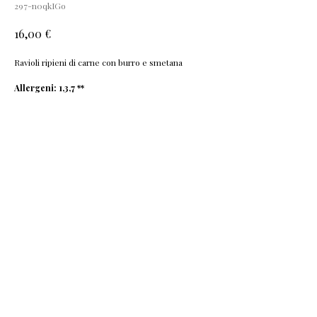
297-n0qkIGo
€
16,00
Ravioli ripieni di carne con burro e smetana
Allergeni: 1,3,7 **