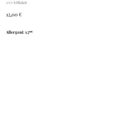
077-bNk1lz8
€
12,00
Allergeni: 1,7**