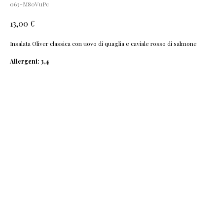
063-M80VuPc
€
13,00
Insalata Oliver classica con uovo di quaglia e caviale rosso di salmone
Allergeni: 3,4