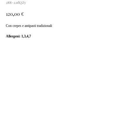
288-22rlQZy
€
120,00
Con crepes e antipasti tradizionali
Allergeni: 1,3,4,7