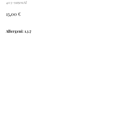
403-9z5euAf
€
13,00
Allergeni: 1,3,7