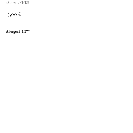
287-znvKMRR
€
13,00
Allergeni: 1,3**