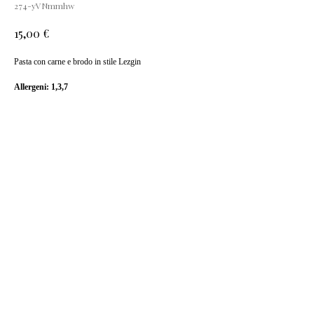
274-yVNmmhw
€
15,00
Pasta con carne e brodo in stile Lezgin
Allergeni: 1,3,7